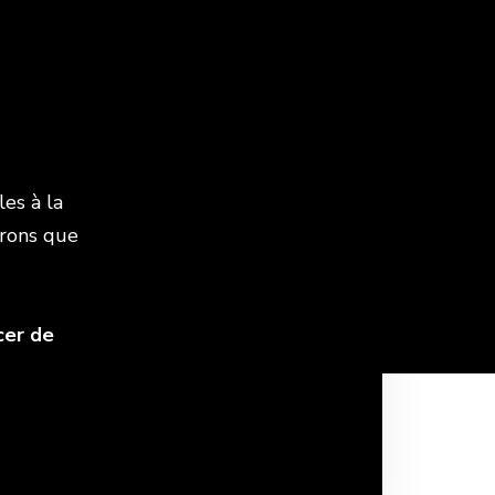
es à la
trons que
cer de