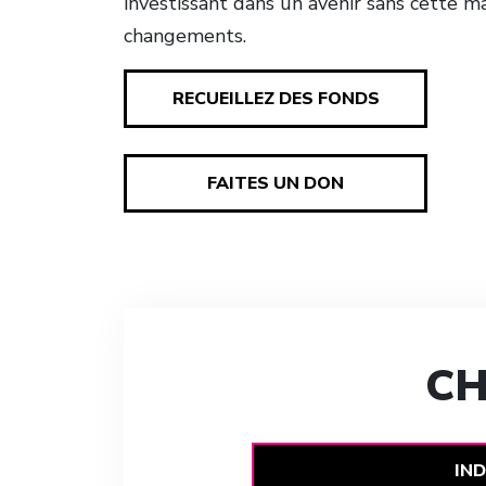
investissant dans un avenir sans cette m
changements.
RECUEILLEZ DES FONDS
FAITES UN DON
CH
IND