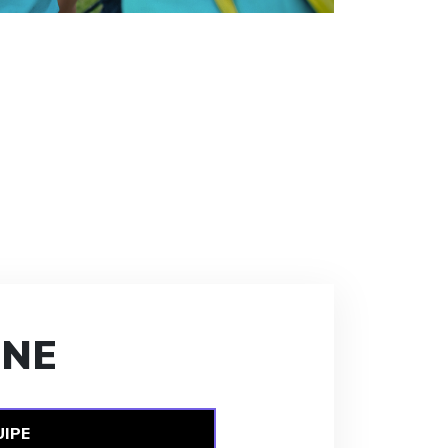
NNE
IPE