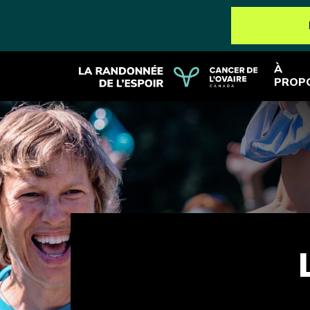
À
PROP