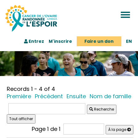
Togg
navi
Entrez
M'inscrire
Faire un don
EN
Records 1 - 4 of 4
Première
Précédent
Ensuite
Nom de famille
Recherche
Page 1 de 1
À la page