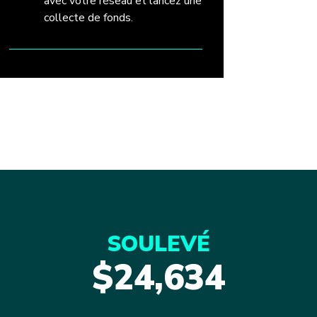
avec votre réseau et lancez une
collecte de fonds.
SOULEVÉ
$24,634