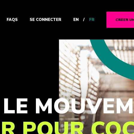
EN
/
FR
FAQS
SE CONNECTER
CRÉER U
Z LE MOUVE
ER POUR CO