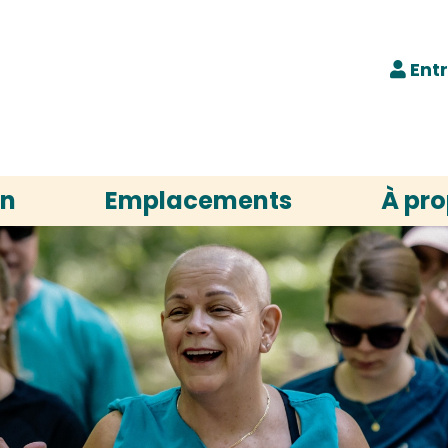
Ent
on
Emplacements
À pr