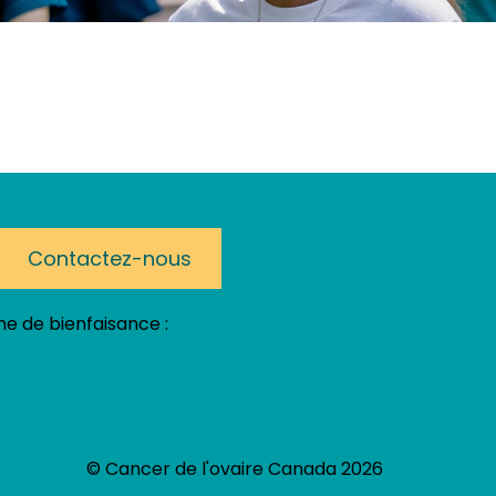
Contactez-nous
e de bienfaisance :
© Cancer de l'ovaire Canada 2026