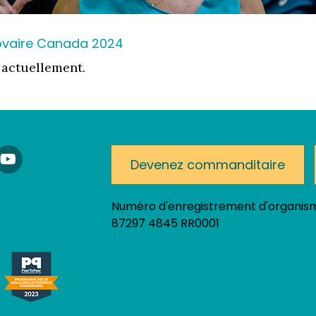
'ovaire Canada 2024
 actuellement.
am!
nkedIn
YouTube
Devenez commanditaire
Numéro d'enregistrement d'organism
87297 4845 RR0001