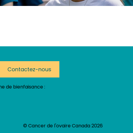
Contactez-nous
e de bienfaisance :
© Cancer de l'ovaire Canada 2026