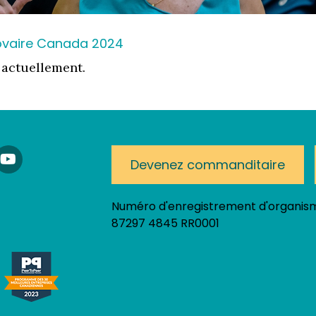
'ovaire Canada 2024
 actuellement.
am!
nkedIn
YouTube
Devenez commanditaire
Numéro d'enregistrement d'organism
87297 4845 RR0001