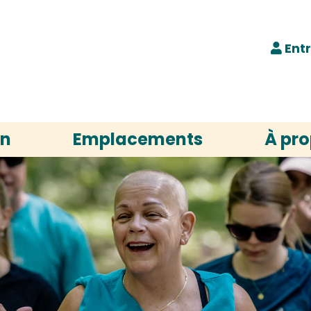
Ent
on
Emplacements
À pr