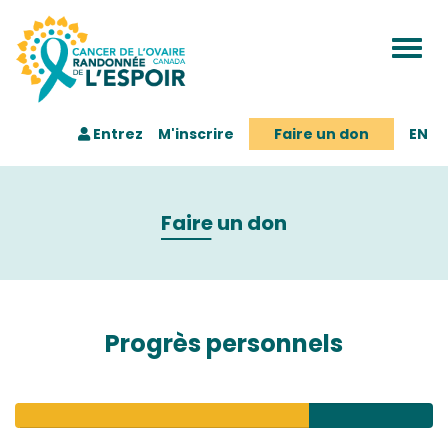
Togg
navi
Entrez
M'inscrire
Faire un don
EN
Faire un don
Progrès personnels