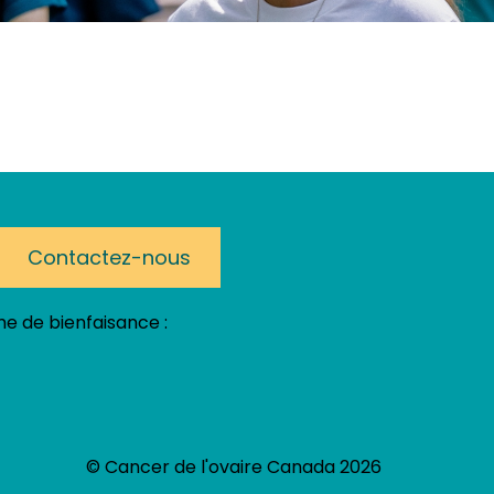
Contactez-nous
e de bienfaisance :
© Cancer de l'ovaire Canada 2026