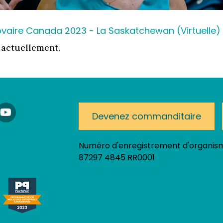
ovaire Canada 2023 - La Saskatchewan (Virtuelle)
 actuellement.
am!
nkedIn
YouTube
Devenez commanditaire
Numéro d'enregistrement d'organism
87297 4845 RR0001