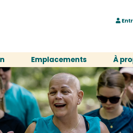
Ent
on
Emplacements
À pr