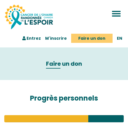
Togg
navi
Entrez
M'inscrire
Faire un don
EN
Faire un don
Progrès personnels