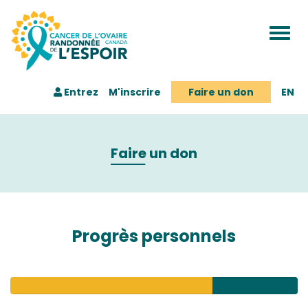
Togg
navi
Entrez
M'inscrire
Faire un don
EN
Faire un don
Progrès personnels